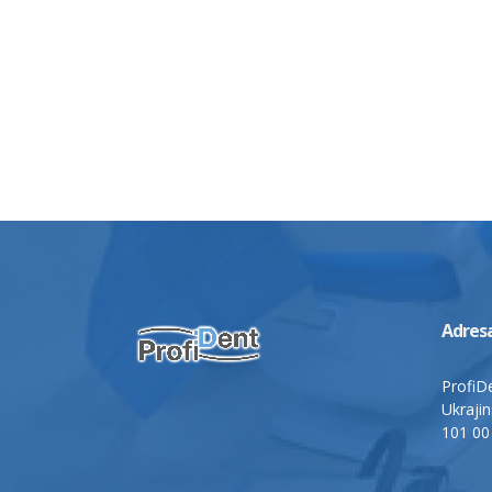
Adres
ProfiDe
Ukraji
101 00