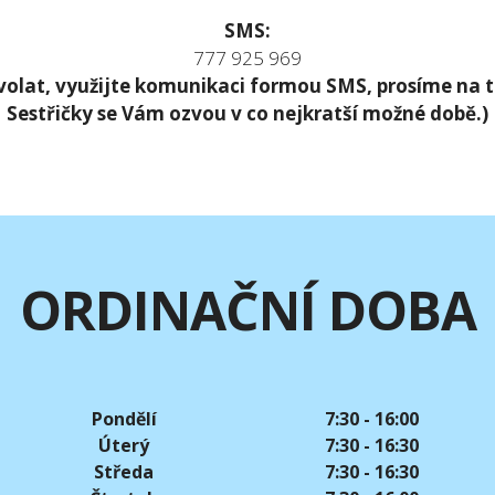
SMS:
777 925 969
volat, využijte komunikaci formou SMS, prosíme na to
Sestřičky se Vám ozvou v co nejkratší možné době.)
ORDINAČNÍ DOBA
Pondělí
7:30 - 16:00
Úterý
7:30 - 16:30
Středa
7:30 - 16:30