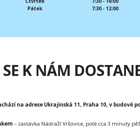
Čtvrtek
7:30 - 16:00
Pátek
7:30 - 12:00
 SE K NÁM DOSTAN
chází na adrese Ukrajinská 11, Praha 10, v budově poli
akem
– zastávka Nádraží Vršovice, poté cca 3 minuty pě