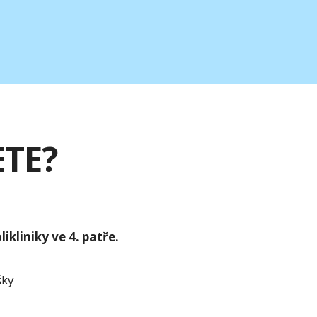
ETE?
kliniky ve 4. patře.
šky